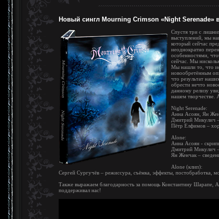
Новый сингл Mourning Crimson «Night Serenade» в
Спустя три с лишним
выступлений, мы на
который сейчас пре
неоднократно перен
особенностями, чтоб
сейчас. Мы нисколь
Мы нашли то, что и
новообретённым оп
что результат наших
обрести нечто ново
данному релизу увид
нашем творчестве. 
Night Serenade:
Анна Асоян, Ян Жен
Дмитрий Микулич – 
Пётр Елфимов – хор
Alone:
Анна Асоян - скрип
Дмитрий Микулич – 
Ян Женчак – сведен
Alone (клип):
Сергей Сургучёв – режиссура, съёмка, эффекты, постобработка, м
Также выражаем благодарность за помощь Константину Шарапе, А
поддерживал нас!